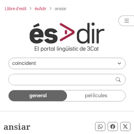
Llibre d'estil
ésAdir
ansiar
general
pel·lícules
ansiar
Compartir pe
Compart
Co