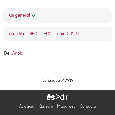
ús general
recollit al DIEC (DIEC2 - maig 2023)
De l'
Anoia
.
Continguts:
49919
Avís legal
Qui som
Mapa web
Contacta