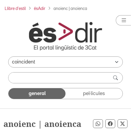
Llibre d'estil
ésAdir
anoienc | anoienca
general
pel·lícules
anoienc | anoienca
Compartir pe
Compart
Co