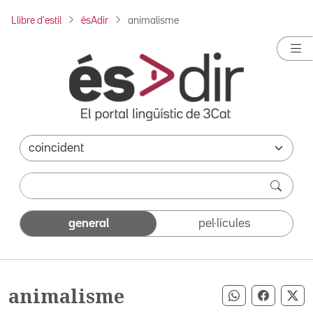
Llibre d'estil
ésAdir
animalisme
general
pel·lícules
animalisme
Compartir pe
Compart
Co