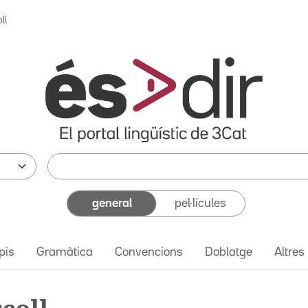
ll
general
pel·lícules
pis
Gramàtica
Convencions
Doblatge
Altres