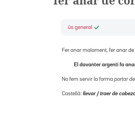
fer anar de cor
ús general
Fer anar malament, fer anar de bò
El davanter argentí fa anar
No fem servir la forma
portar de
Castellà:
llevar / traer de cabez