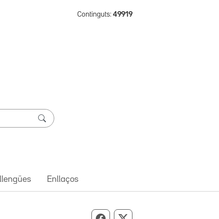
Continguts:
49919
 llengües
Enllaços