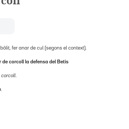
coll
lit, fer anar de cul (segons el context).
 de corcoll la defensa del Betis
 corcoll
.
a
.