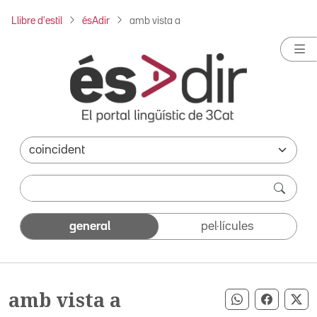
Llibre d'estil
ésAdir
amb vista a
general
pel·lícules
amb vista a
Compartir pe
Compart
Co