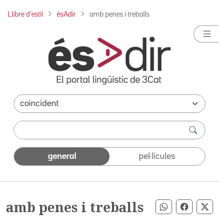
Llibre d'estil
ésAdir
amb penes i treballs
general
pel·lícules
amb penes i treballs
Compartir pe
Compart
Co