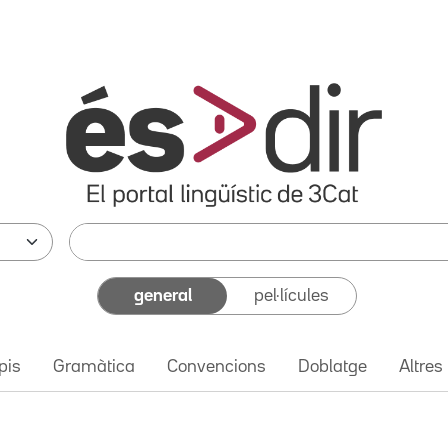
general
pel·lícules
pis
Gramàtica
Convencions
Doblatge
Altres