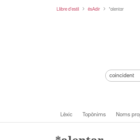
Llibre d'estil
ésAdir
*alentar
Lèxic
Topònims
Noms pro