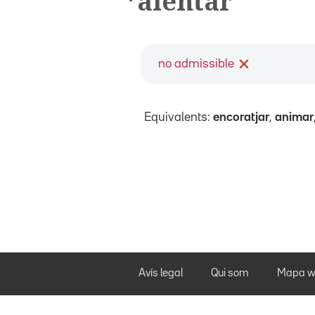
*alentar
no admissible
Equivalents:
encoratjar
,
animar
Avís legal
Qui som
Mapa w