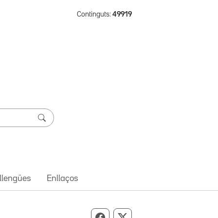
Continguts:
49919
 llengües
Enllaços