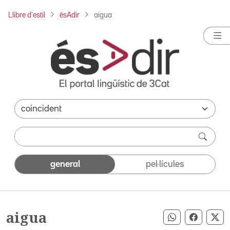
Llibre d'estil
ésAdir
aigua
general
pel·lícules
aigua
Compartir pe
Compart
Co