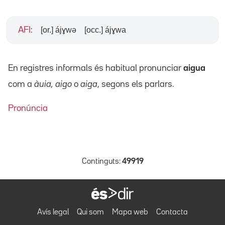
[or.] ájɣwə
[occ.] ájɣwa
AFI
:
En registres informals és habitual pronunciar
aigua
com a
àuia,
aigo
o
aiga
, segons els parlars.
Pronúncia
Continguts:
49919
Avís legal
Qui som
Mapa web
Contacta