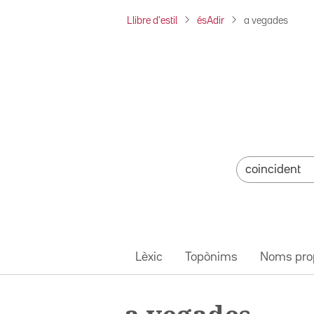
Llibre d'estil
ésAdir
a vegades
Lèxic
Topònims
Noms pro