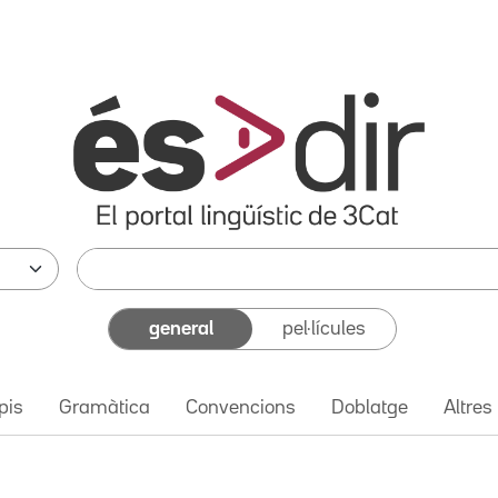
general
pel·lícules
pis
Gramàtica
Convencions
Doblatge
Altres