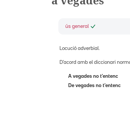
a vegades
ús general
Locució adverbial.
D'acord amb el diccionari norm
A vegades no t'entenc
De vegades no t'entenc