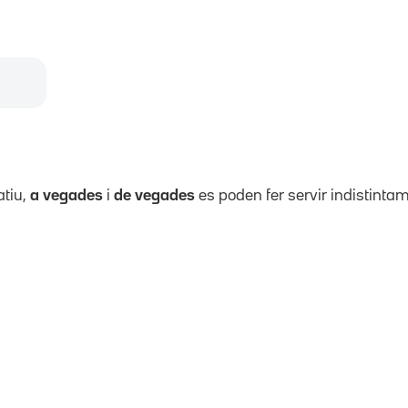
atiu,
a vegades
i
de vegades
es poden fer servir indistintam