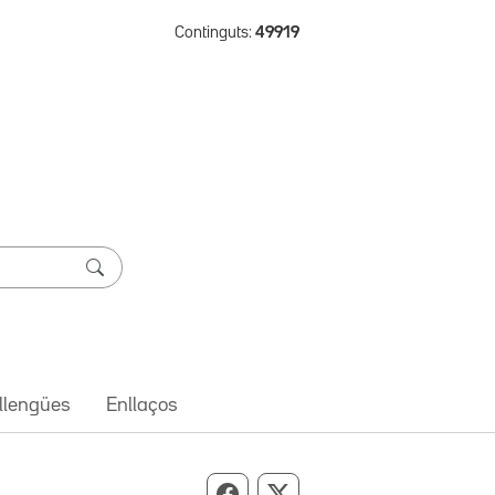
Continguts:
49919
 llengües
Enllaços