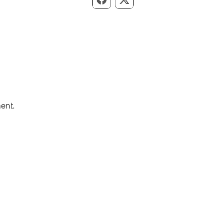
Compartir per Facebook
Compartir per X
ent.