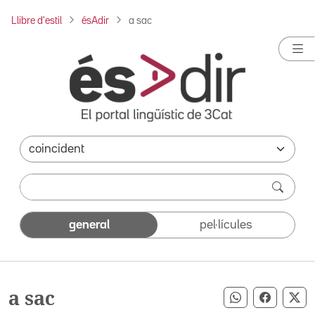
Llibre d'estil
ésAdir
a sac
general
pel·lícules
a sac
Compartir pe
Compart
Co