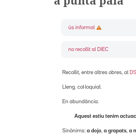
a punta pala
ús informal
no recollit al DIEC
Recollit, entre altres obres, al
DS
Lleng. col·loquial.
En abundància.
Aquest estiu tenim actuac
Sinònims:
a dojo
,
a grapats
,
a 