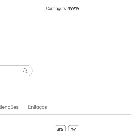
Continguts:
49919
 llengües
Enllaços