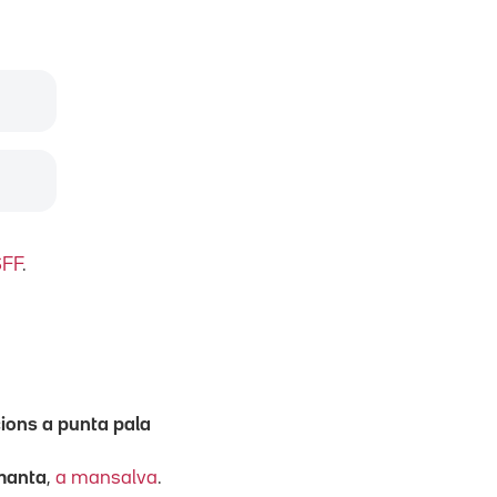
FF
.
ions a punta pala
manta
,
a mansalva
.