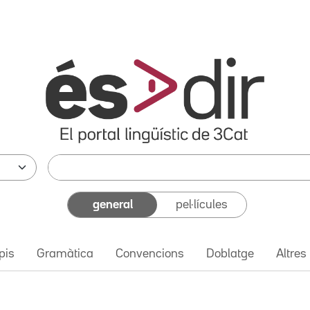
general
pel·lícules
pis
Gramàtica
Convencions
Doblatge
Altres