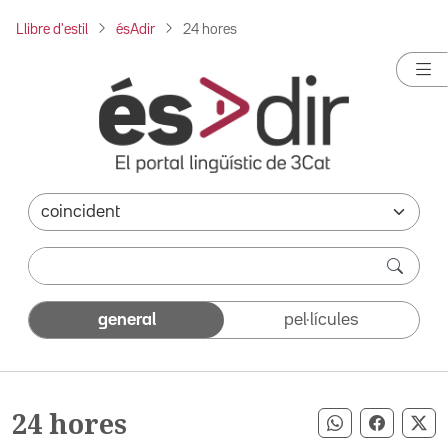
Llibre d'estil
ésAdir
24 hores
general
pel·lícules
24 hores
Compartir pe
Compart
Co