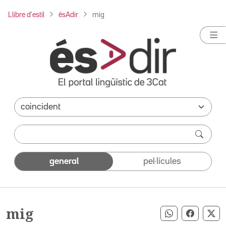
Llibre d'estil
ésAdir
mig
general
pel·lícules
mig
Compartir pe
Compart
Co