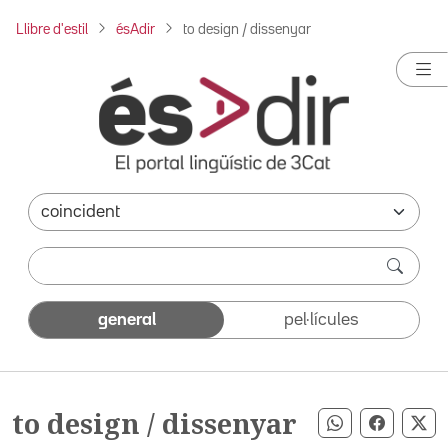
Llibre d'estil
ésAdir
to design / dissenyar
general
pel·lícules
to design / dissenyar
Compartir pe
Compart
Co