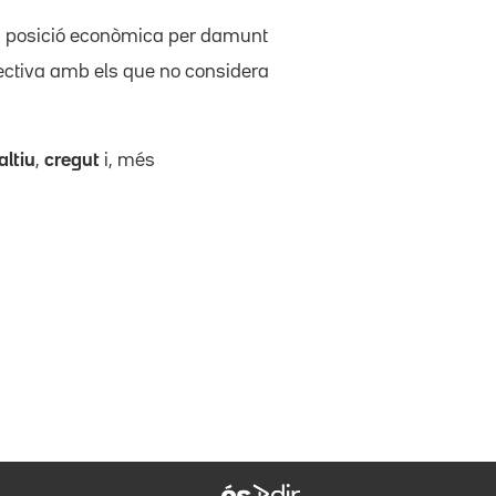
 la posició econòmica per damunt
ectiva amb els que no considera
altiu
,
cregut
i, més