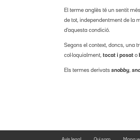
El terme anglès té un sentit més
de tot, independentment de la 
d'aquesta condició.
Segons el context, doncs, una 
col·loquialment,
tocat i posat
o
Els termes derivats
snobby
,
sn
Avís legal
Qui som
Mapa w