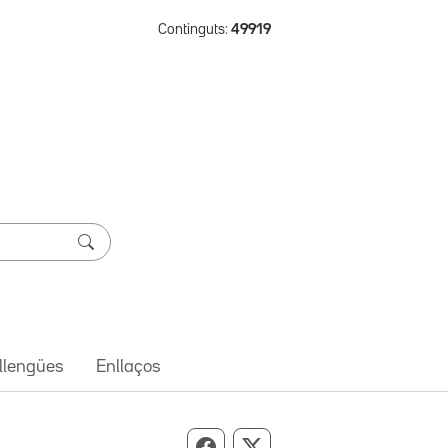
Continguts:
49919
 llengües
Enllaços