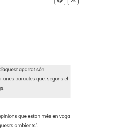
Compartir per Facebook
Compartir per X
d'aquest apartat són
ir unes paraules que, segons el
gs.
 opinions que estan més en voga
aquests ambients".