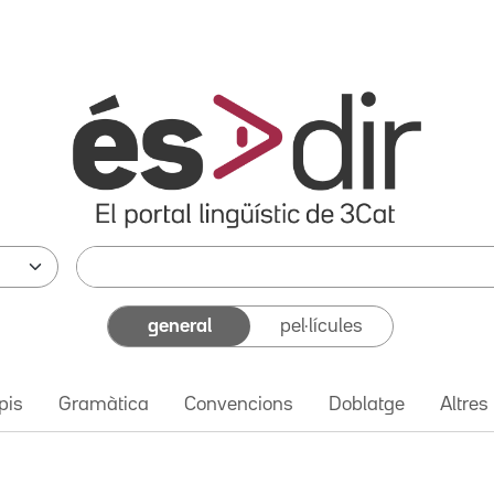
general
pel·lícules
pis
Gramàtica
Convencions
Doblatge
Altres