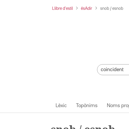
Llibre d'estil
ésAdir
snob / esnob
Lèxic
Topònims
Noms pro