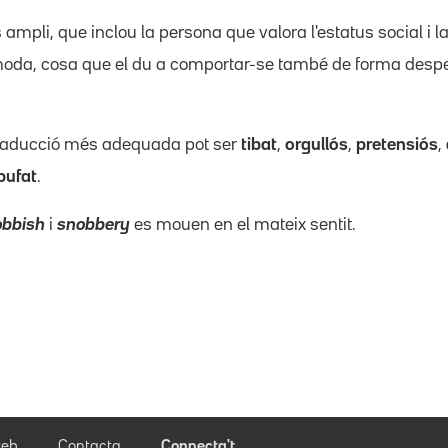
 ampli, que inclou la persona que valora l'estatus social i
moda, cosa que el du a comportar-se també de forma desp
traducció més adequada pot ser
tibat
,
orgullós
,
pretensiós
,
bufat
.
obbish
i
snobbery
es mouen en el mateix sentit.
eb
Contacta
Connecta't