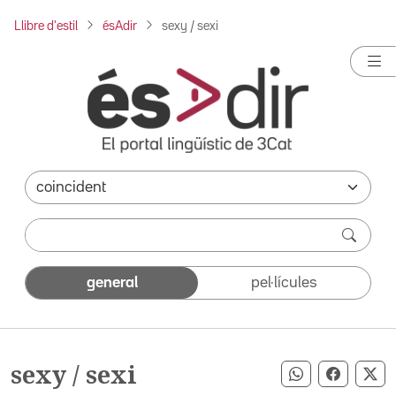
Llibre d'estil
ésAdir
sexy / sexi
general
pel·lícules
sexy / sexi
Compartir pe
Compart
Co