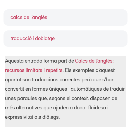
calcs de l'anglès
traducció i doblatge
Aquesta entrada forma part de
Calcs de l'anglès:
recursos limitats i repetits
. Els exemples d'aquest
apartat són traduccions correctes però que s'han
convertit en formes úniques i automàtiques de traduir
unes paraules que, segons el context, disposen de
més alternatives que ajuden a donar fluïdesa i
expressivitat als diàlegs.