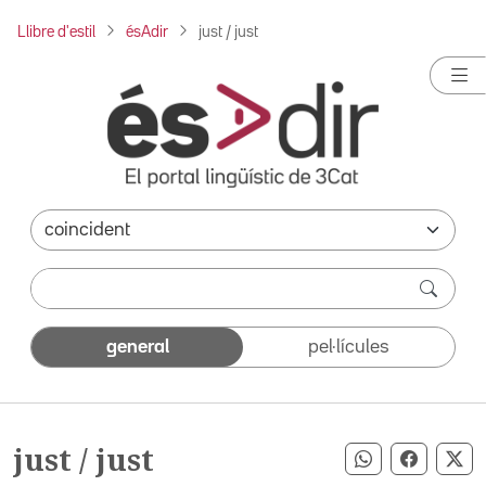
Llibre d'estil
ésAdir
just / just
general
pel·lícules
just / just
Compartir pe
Compart
Co