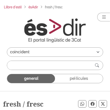
Llibre d'estil
ésAdir
fresh / fresc
general
pel·lícules
fresh / fresc
Compartir pe
Compart
Co