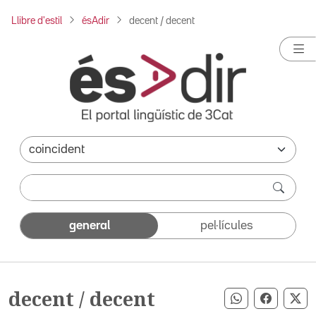
Llibre d'estil
ésAdir
decent / decent
general
pel·lícules
decent / decent
Compartir pe
Compart
Co