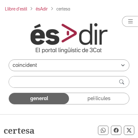
Llibre d'estil
ésAdir
certesa
general
pel·lícules
certesa
Compartir pe
Compart
Co