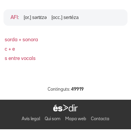
[or.] sərtɛ́zə
[occ.] sertéza
AFI
:
sorda + sonora
c + e
s entre vocals
Continguts:
49919
Avís legal
Qui som
Mapa web
Contacta