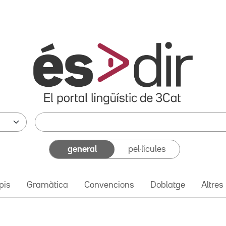
general
pel·lícules
pis
Gramàtica
Convencions
Doblatge
Altres