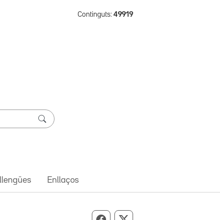
Continguts:
49919
 llengües
Enllaços