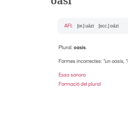
oasi
[or.] uázi
[occ.] oázi
AFI
:
Plural:
oasis
.
Formes incorrectes:
*un oasis, 
Essa sonora
Formació del plural