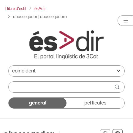
Llibre d'estil
ésAdir
abassegador | abassegadora
general
pel·lícules