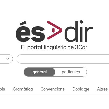
general
pel·lícules
pis
Gramàtica
Convencions
Doblatge
Altres