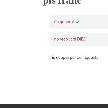
pis franc
ús general
no recollit al DIEC
Pis ocupat per delinqüents.