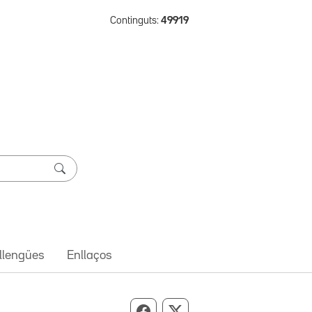
Continguts:
49919
 llengües
Enllaços