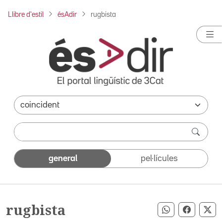
Llibre d'estil
ésAdir
rugbista
general
pel·lícules
rugbista
Compartir pe
Compart
Co