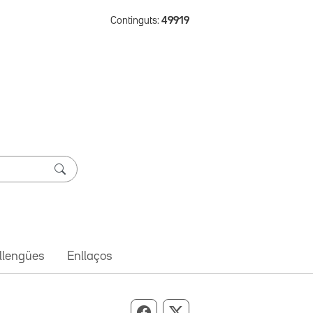
Continguts:
49919
 llengües
Enllaços