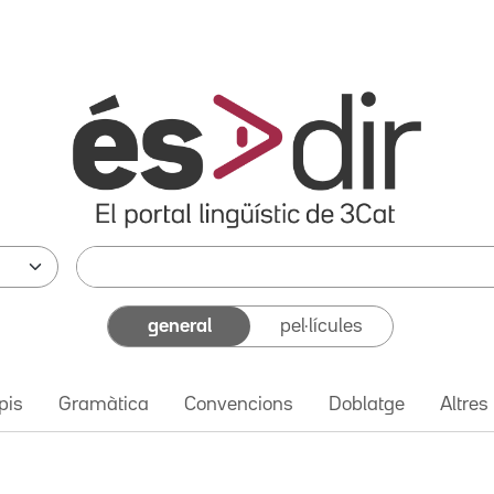
general
pel·lícules
pis
Gramàtica
Convencions
Doblatge
Altres