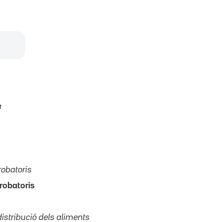
a
robatoris
robatoris
istribució dels aliments