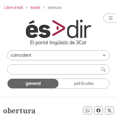
Llibre d'estil
ésAdir
obertura
general
pel·lícules
obertura
Compartir pe
Compart
Co