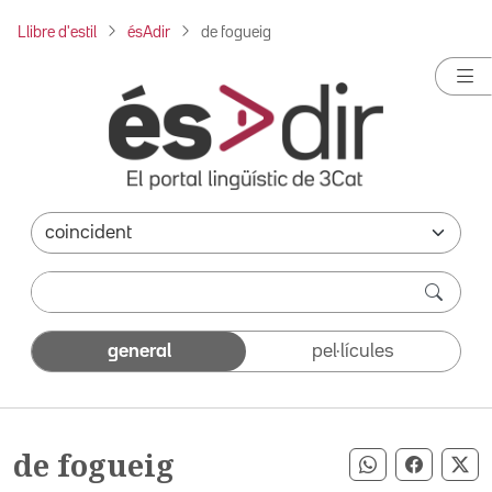
Llibre d'estil
ésAdir
de fogueig
general
pel·lícules
de fogueig
Compartir pe
Compart
Co