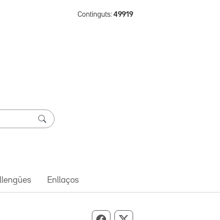
Continguts:
49919
 llengües
Enllaços