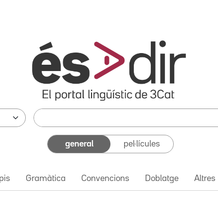
general
pel·lícules
pis
Gramàtica
Convencions
Doblatge
Altres