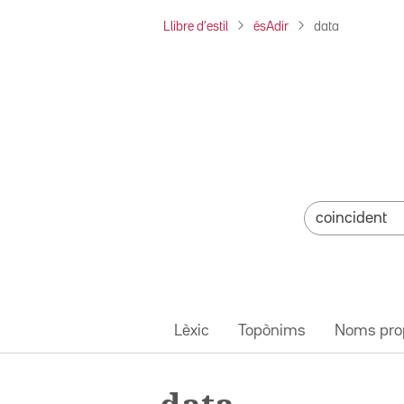
Llibre d'estil
ésAdir
data
Lèxic
Topònims
Noms pro