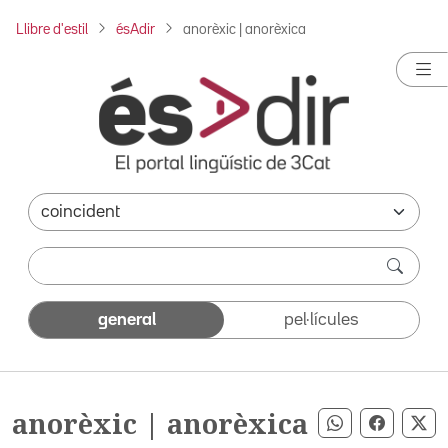
Llibre d'estil
ésAdir
anorèxic | anorèxica
general
pel·lícules
anorèxic | anorèxica
Compartir pe
Compart
Co