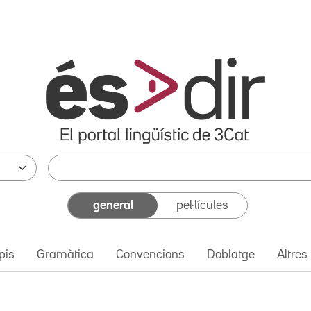
general
pel·lícules
pis
Gramàtica
Convencions
Doblatge
Altres