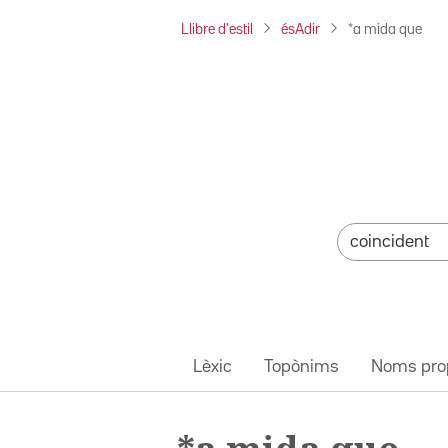
Llibre d'estil
ésAdir
*a mida que
Lèxic
Topònims
Noms pro