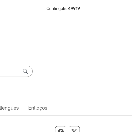
Continguts:
49919
 llengües
Enllaços