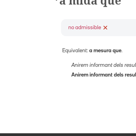
*a mida que
no admissible
Equivalent:
a mesura que
.
Anirem informant dels resu
Anirem informant dels resu