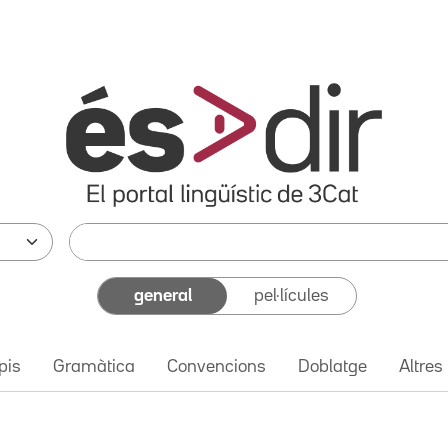
general
pel·lícules
pis
Gramàtica
Convencions
Doblatge
Altres