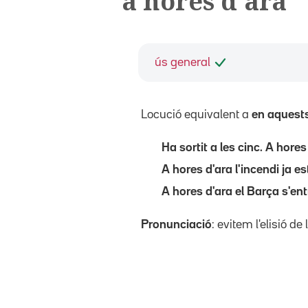
a hores d'ara
ús general
Locució equivalent a
en aquest
Ha sortit a les cinc. A hores
A hores d'ara l'incendi ja es
A hores d'ara el Barça s'entr
Pronunciació
: evitem l'elisió d