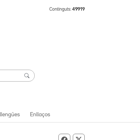
Continguts:
49919
 llengües
Enllaços