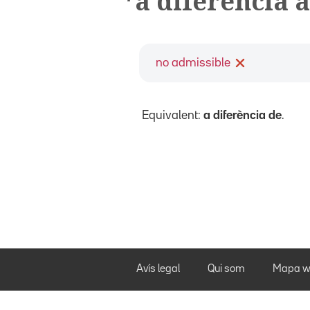
*a diferència
no admissible
Equivalent:
a diferència de
.
Avís legal
Qui som
Mapa w