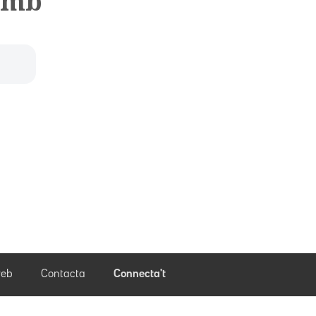
 amb
eb
Contacta
Connecta't