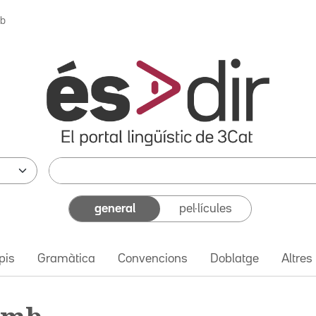
mb
general
pel·lícules
pis
Gramàtica
Convencions
Doblatge
Altres