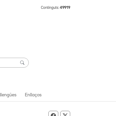
Continguts:
49919
 llengües
Enllaços