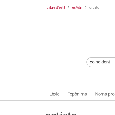
Llibre d'estil
ésAdir
artista
Lèxic
Topònims
Noms pro