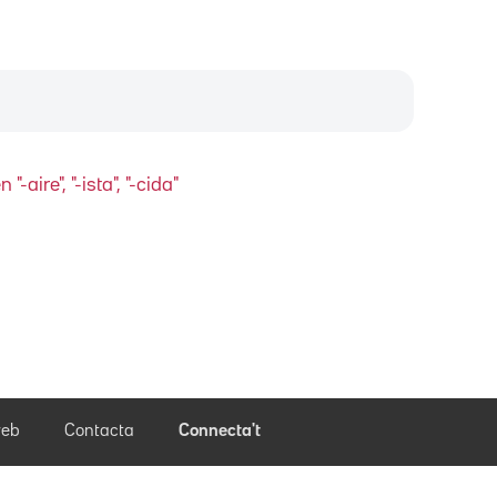
aire", "-ista", "-cida"
eb
Contacta
Connecta't