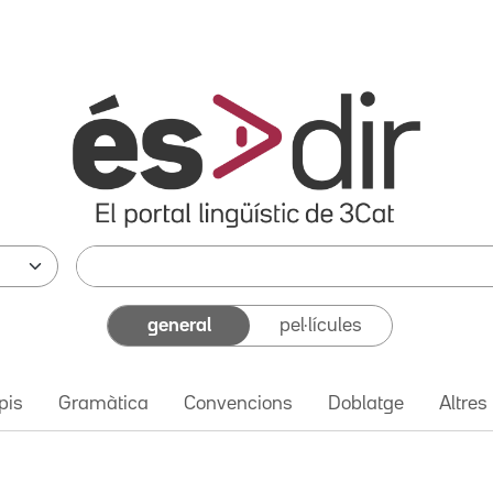
general
pel·lícules
pis
Gramàtica
Convencions
Doblatge
Altres