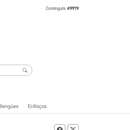
Continguts:
49919
 llengües
Enllaços