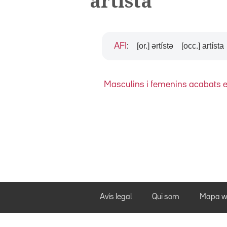
artista
[or.] ərtístə
[occ.] artísta
AFI
:
Masculins i femenins acabats en "-
Avís legal
Qui som
Mapa w