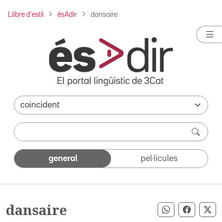
Llibre d'estil
ésAdir
dansaire
general
pel·lícules
dansaire
Compartir pe
Compart
Co