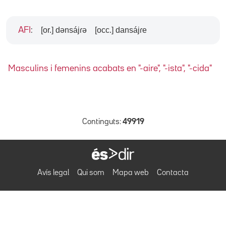
[or.] dənsájɾə
[occ.] dansájɾe
AFI
:
Masculins i femenins acabats en "-aire", "-ista", "-cida"
Continguts:
49919
Avís legal
Qui som
Mapa web
Contacta