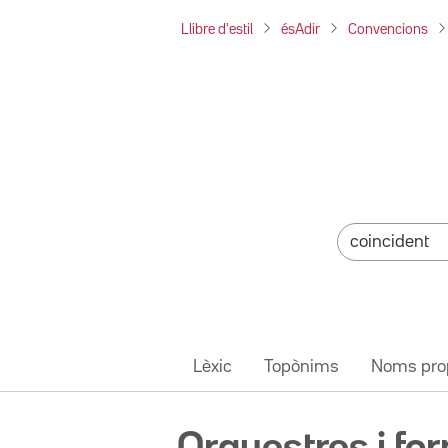
Llibre d'estil
ésAdir
Convencions
Lèxic
Topònims
Noms pro