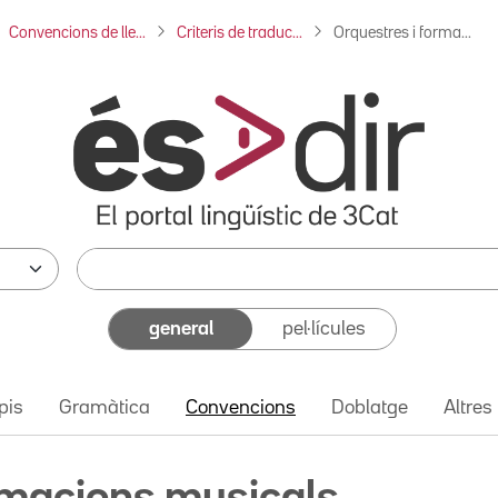
Convencions de lle...
Criteris de traduc...
Orquestres i forma...
general
pel·lícules
pis
Gramàtica
Convencions
Doblatge
Altres