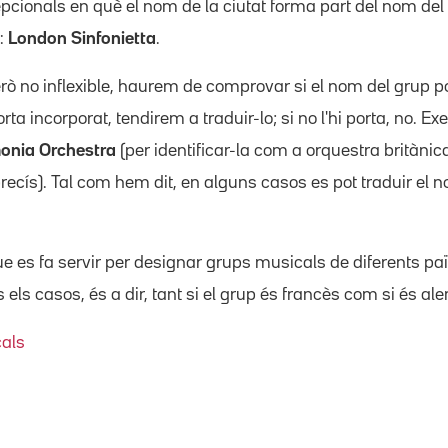
pcionals en què el nom de la ciutat forma part del nom del
.:
London Sinfonietta
.
erò no inflexible, haurem de comprovar si el nom del grup por
porta incorporat, tendirem a traduir-lo; si no l'hi porta, no. E
onia Orchestra
(per identificar-la com a orquestra britànic
cís). Tal com hem dit, en alguns casos es pot traduir el no
ue es fa servir per designar grups musicals de diferents païs
 els casos, és a dir, tant si el grup és francès com si és a
cals