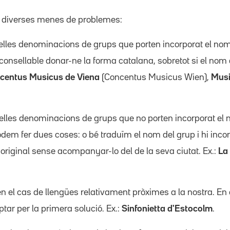
r diverses menes de problemes:
lles denominacions de grups que porten incorporat el nom d
onsellable donar-ne la forma catalana, sobretot si el nom de
centus Musicus de Viena
(Concentus Musicus Wien),
Musi
uelles denominacions de grups que no porten incorporat el n
em fer dues coses: o bé traduïm el nom del grup i hi incor
original sense acompanyar-lo del de la seva ciutat. Ex.:
La 
en el cas de llengües relativament pròximes a la nostra. En
ar per la primera solució. Ex.:
Sinfonietta d'Estocolm
.