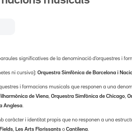
rmacions musicals
araules significatives de la denominació d'orquestres i fo
etes ni cursiva):
Orquestra Simfònica de Barcelona i Naci
orquestres i formacions musicals que responen a una deno
Filharmònica de Viena
,
Orquestra Simfònica de Chicago
,
O
a Anglesa
.
 caràcter i identitat propis que no responen a una estruct
Fields
,
Les Arts Florissants
o
Cantilena
.