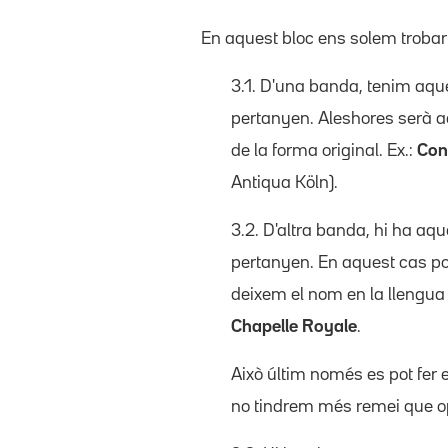
En aquest bloc ens solem troba
3.1. D'una banda, tenim aque
pertanyen. Aleshores serà ac
de la forma original. Ex.:
Con
Antiqua Köln).
3.2. D'altra banda, hi ha aq
pertanyen. En aquest cas pod
deixem el nom en la llengua 
Chapelle Royale
.
Això últim només es pot fer 
no tindrem més remei que opt