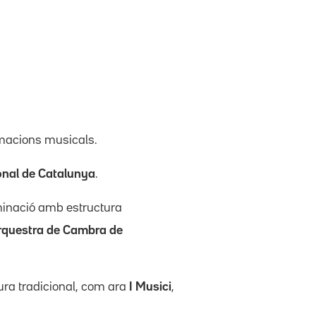
rmacions musicals.
onal de Catalunya
.
minació amb estructura
rquestra de Cambra de
ura tradicional, com ara
I Musici
,