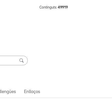
Continguts:
49919
 llengües
Enllaços