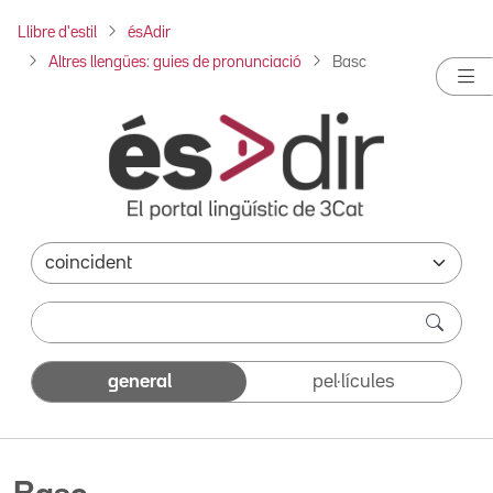
Llibre d'estil
ésAdir
Altres llengües: guies de pronunciació
Basc
general
pel·lícules