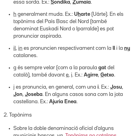
essa sorda. Ex.:
S
ondika
,
Z
umaia
.
h
generalment muda. Ex.:
U
h
arte
(Uárte). En els
topònims del País Basc del Nord (també
denominat Euskadi Nord o Iparralde) es pot
pronunciar aspirada.
il
,
in
es pronuncien respectivament com la
ll
i la
ny
catalanes.
g
és sempre velar (com a la paraula
gat
del
català), també davant
e
,
i
. Ex.:
A
g
irre
,
G
etxo
.
j
es pronuncia, en general, com una
i
. Ex.:
J
osu
,
J
on
,
J
oseba
. En alguns casos sona com la jota
castellana. Ex.:
A
j
uria Enea
.
2. Topònims
Sobre la doble denominació oficial d'alguns
municipis bascos, vg.
Topònims no catalans
.