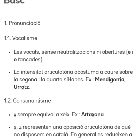
Basc
1. Pronunciació
1.1. Vocalisme
Les vocals, sense neutralitzacions ni obertures (
e
i
o
tancades).
La intensitat articulatòria acostuma a caure sobre
la segona i la quarta síl·labes. Ex.:
Mend
i
gorr
i
a
,
Urr
o
tz
.
1.2. Consonantisme
x
sempre equival a xeix. Ex.:
Arta
x
ona
.
s
,
z
representen una oposició articulatòria de què
no disposem en català. En general es redueixen a