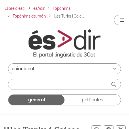
Llibre d'estil
ésAdir
Topònims
Topònims del món
illes Turks i Caic...
general
pel·lícules