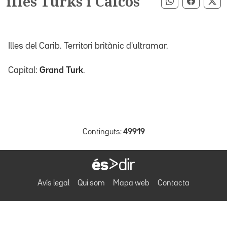
illes Turks i Caicos
Compartir pe
Compart
Co
Illes del Carib. Territori britànic d'ultramar.
Capital:
Grand Turk
.
Continguts:
49919
Avís legal
Qui som
Mapa web
Contacta