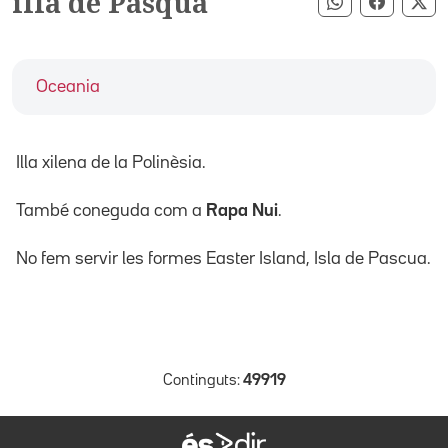
illa de Pasqua
Compartir pe
Compart
Co
Oceania
Illa xilena de la Polinèsia.
També coneguda com a
Rapa Nui
.
No fem servir les formes Easter Island, Isla de Pascua.
Continguts:
49919