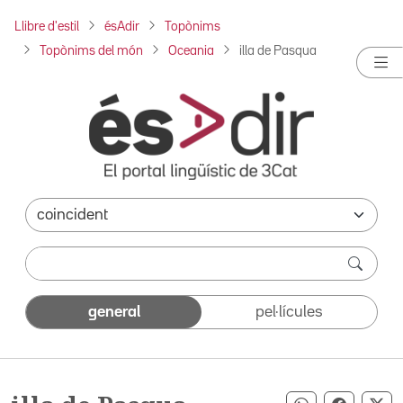
Llibre d'estil
ésAdir
Topònims
Topònims del món
Oceania
illa de Pasqua
general
pel·lícules