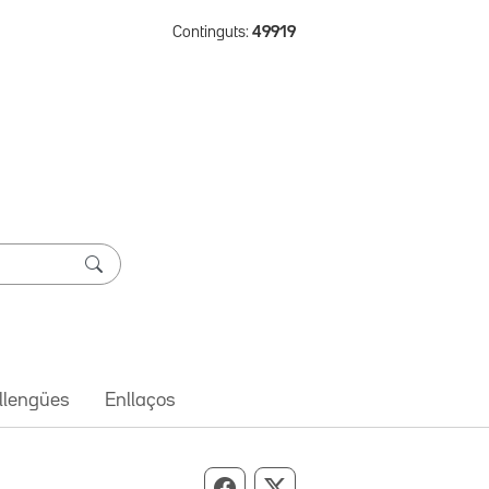
Continguts:
49919
 llengües
Enllaços