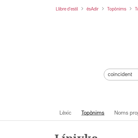
Llibre d'estil
ésAdir
Topònims
T
Lèxic
Topònims
Noms pro