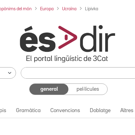
opònims del món
Europa
Ucraïna
Lípivka
general
pel·lícules
pis
Gramàtica
Convencions
Doblatge
Altres