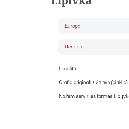
Lípivka
Europa
Ucraïna
Localitat.
Grafia original: Ли́півка (ciríl·lic).
No fem servir les formes Lipyvk