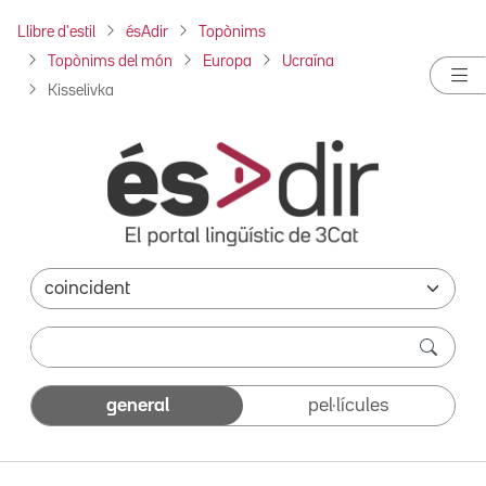
Llibre d'estil
ésAdir
Topònims
Topònims del món
Europa
Ucraïna
Kisselivka
general
pel·lícules