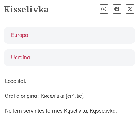
Kisselivka
Compartir pe
Compart
Co
Europa
Ucraïna
Localitat.
Grafia original: Киселі́вка (ciríl·lic).
No fem servir les formes Kyselivka, Kysselivka.