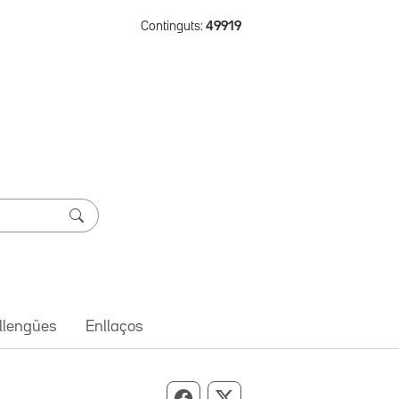
Continguts:
49919
 llengües
Enllaços