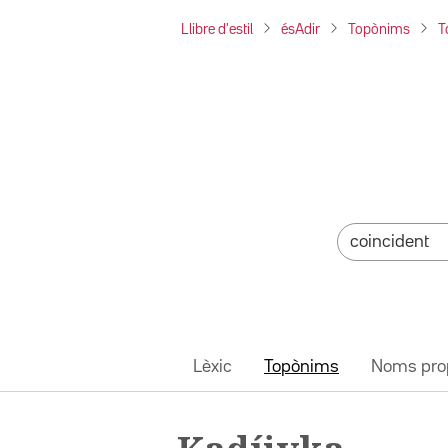
Llibre d'estil
ésAdir
Topònims
T
Lèxic
Topònims
Noms pro