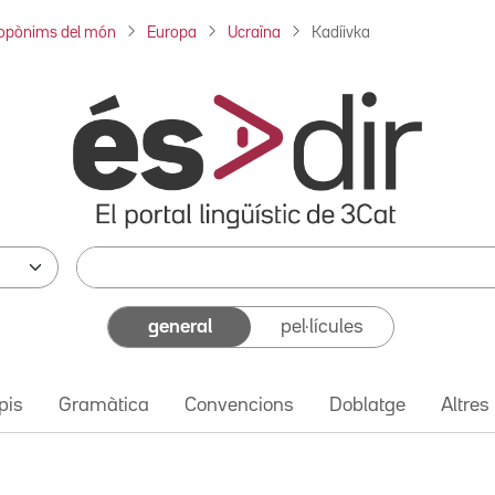
opònims del món
Europa
Ucraïna
Kadíivka
general
pel·lícules
pis
Gramàtica
Convencions
Doblatge
Altres