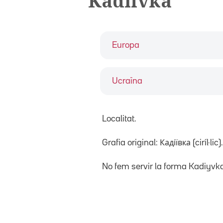
Kadíivka
Europa
Ucraïna
Localitat.
Grafia original: Кадіївка (ciríl·lic).
No fem servir la forma Kadiyvk