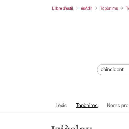
Llibre d'estil
ésAdir
Topònims
T
Lèxic
Topònims
Noms pro