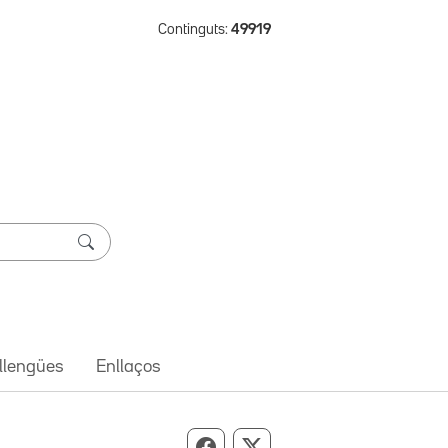
Continguts:
49919
 llengües
Enllaços