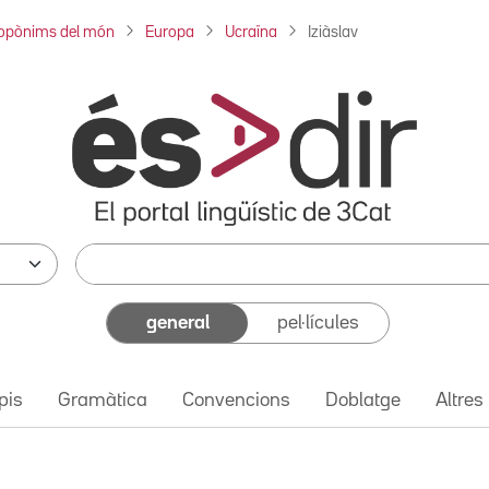
opònims del món
Europa
Ucraïna
Iziàslav
general
pel·lícules
pis
Gramàtica
Convencions
Doblatge
Altres