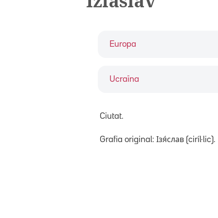
Iziàslav
Europa
Ucraïna
Ciutat.
Grafia original: Ізя́слав (ciríl·lic).