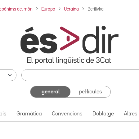
opònims del món
Europa
Ucraïna
Berilivka
general
pel·lícules
pis
Gramàtica
Convencions
Doblatge
Altres