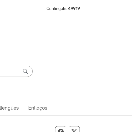
Continguts:
49919
 llengües
Enllaços