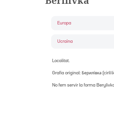
Berilivka
Europa
Ucraïna
Localitat.
Grafia original: Берилíвка (ciríl·li
No fem servir la forma Berylivk