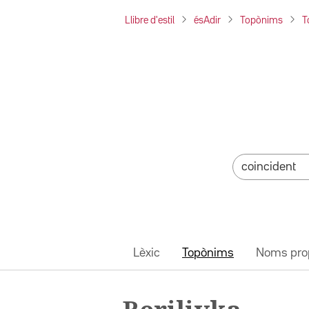
Llibre d'estil
ésAdir
Topònims
T
Lèxic
Topònims
Noms pro