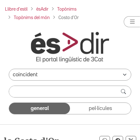
Llibre d'estil
ésAdir
Topònims
Topònims del món
Costa d'Or
general
pel·lícules