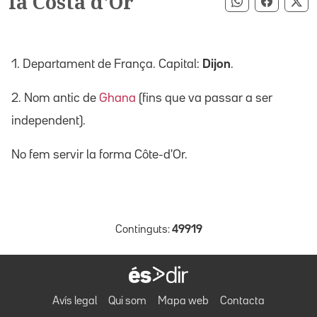
la Costa d'Or
Compartir pe
Compart
Co
1. Departament de França. Capital:
Dijon
.
2. Nom antic de
Ghana
(fins que va passar a ser
independent).
No fem servir la forma Côte-d'Or.
Continguts:
49919
Avís legal
Qui som
Mapa web
Contacta