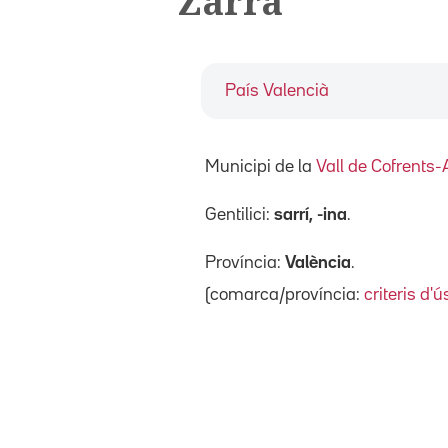
Zarra
País Valencià
Municipi de la
Vall de Cofrents-
Gentilici:
sarrí, -ina
.
Província:
València
.
(comarca/província:
criteris d'ú