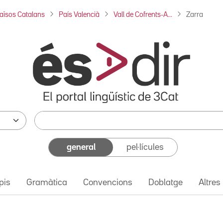
aïsos Catalans
País Valencià
Vall de Cofrents-A...
Zarra
general
pel·lícules
pis
Gramàtica
Convencions
Doblatge
Altres