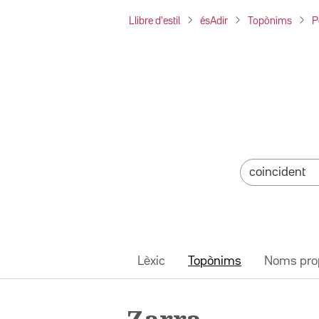
Llibre d'estil
ésAdir
Topònims
P
Lèxic
Topònims
Noms pro