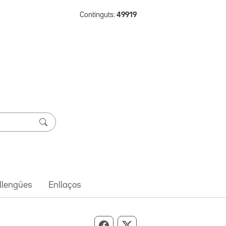
Continguts:
49919
 llengües
Enllaços