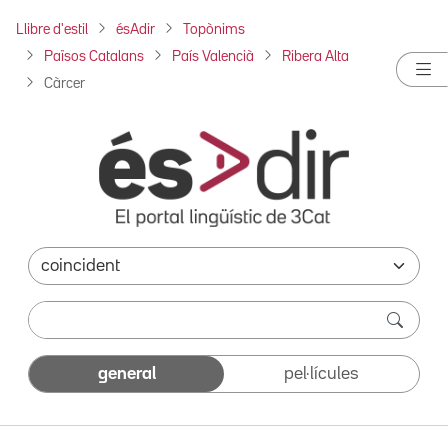
Llibre d'estil
ésAdir
Topònims
Països Catalans
País Valencià
Ribera Alta
Càrcer
general
pel·lícules