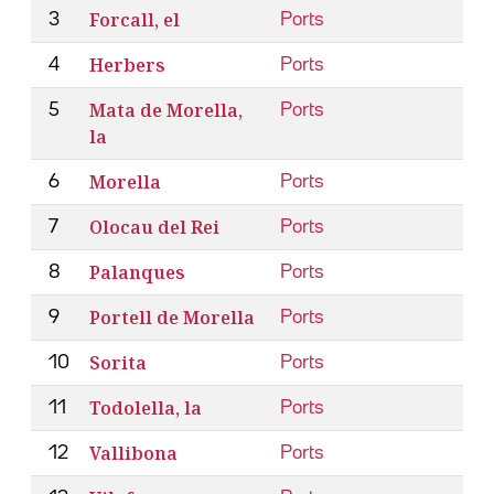
Forcall, el
3
Ports
Herbers
4
Ports
Mata de Morella,
5
Ports
la
Morella
6
Ports
Olocau del Rei
7
Ports
Palanques
8
Ports
Portell de Morella
9
Ports
Sorita
10
Ports
Todolella, la
11
Ports
Vallibona
12
Ports