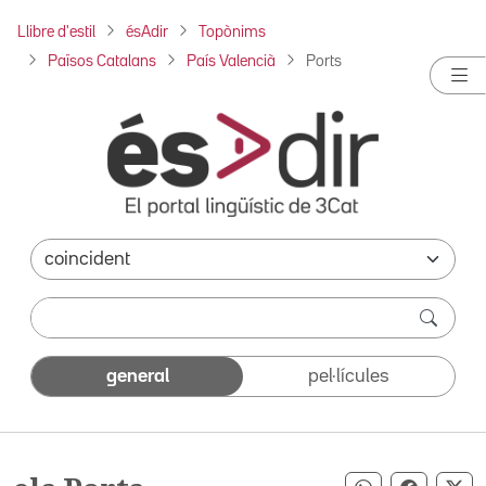
Llibre d'estil
ésAdir
Topònims
Països Catalans
País Valencià
Ports
general
pel·lícules