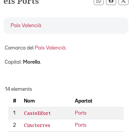
els Ports
Compartir pe
Compart
Co
País Valencià
Comarca del
País Valencià
.
Capital:
Morella
.
14 elements
#
Nom
Apartat
Castellfort
1
Ports
Cinctorres
2
Ports