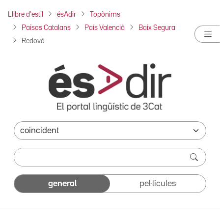
Llibre d'estil
ésAdir
Topònims
Països Catalans
País Valencià
Baix Segura
Redovà
general
pel·lícules