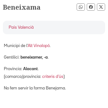
Beneixama
Compartir pe
Compart
Co
País Valencià
Municipi de l'
Alt Vinalopó
.
Gentilici:
beneixamer, -a
.
Província:
Alacant
.
(comarca/província:
criteris d'ús
)
No fem servir la forma Benejama.