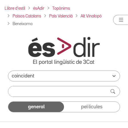
Llibre d'estil
ésAdir
Topònims
Països Catalans
País Valencià
Alt Vinalopó
Beneixama
general
pel·lícules