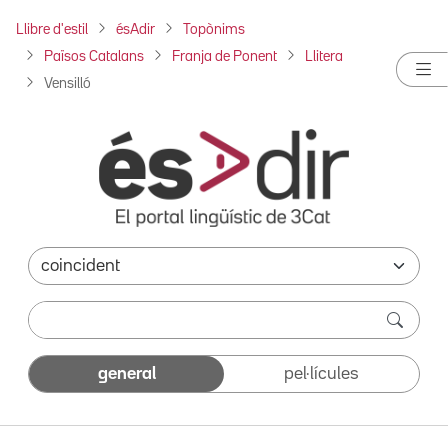
Llibre d'estil
ésAdir
Topònims
Països Catalans
Franja de Ponent
Llitera
Vensilló
general
pel·lícules