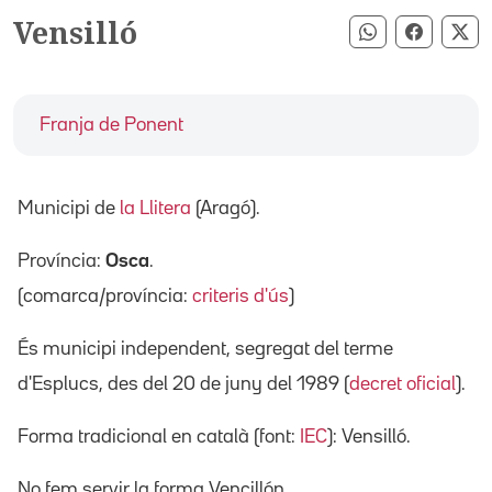
Vensilló
Compartir pe
Compart
Co
Franja de Ponent
Municipi de
la Llitera
(Aragó).
Província:
Osca
.
(comarca/província:
criteris d'ús
)
És municipi independent, segregat del terme
d'Esplucs, des del 20 de juny del 1989 (
decret oficial
).
Forma tradicional en català (font:
IEC
): Vensilló.
No fem servir la forma Vencillón.